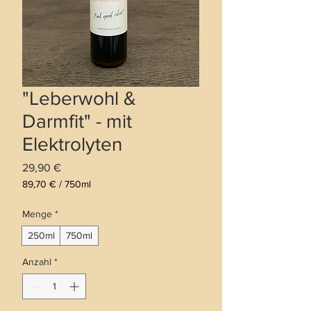
"Leberwohl &
Darmfit" - mit
Elektrolyten
Preis
29,90 €
89,70 €
/
750ml
89,70 €
pro
Menge
*
750
250ml
750ml
Milliliter
Anzahl
*